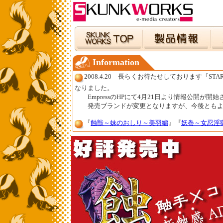
Information
2008.4.20 長らくお待たせしております『ST
なりました。
EmpressのHPにて4月21日より情報公開が開
発売ブランドが変更となりますが、今後ともよろ
『
蝕獣～妹のおしり～美羽編
』『
妖巻～女忍淫